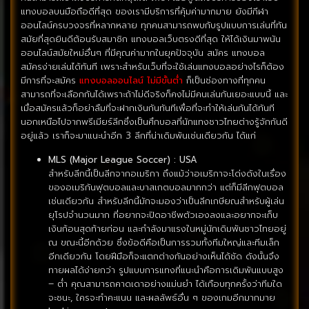
แทงบอลบนมือถือดีที่สุด ของเรามีบริการที่คุ้มค่ามากมาย ยังมีกีฬา
ออนไลน์ครบวงจรที่หลากหลาย ทุกคนสามารถพบกับรูปแบบการเล่นที่ทัน
สมัยที่สุดยินดีต้อนรับสมาชิก แทงบอลเว็บตรงดีที่สุด ให้ได้เงินมาพนัน
ออนไลน์สมัยใหม่อื่นๆ ที่มีคุณค่ามากในยุคปัจจุบัน สมัคร แทงบอล
สมัครง่ายเล่นได้ทันที เพราะสำหรับเว็บที่จะใช้เล่นแทงบอลอย่างไรก็ต้อง
มีการที่จะสมัคร
แทงบอลออนไลน์ ไม่มีขั้นต่ํา
ก็เป็นช่องทางที่ทุกคน
สามารถที่จะเลือกกันได้เพราะถ้าไม่ดีจริงก็คงไม่มีคนเล่นกันเยอะแบบนี้ และ
เมื่อสมัครแล้วก็อย่าลืมที่จะฝากเงินกันทันทีเพื่อที่จะทำให้เล่นกันได้ทันที
นอกเหนือไปจากพรีเมียร์ลีกซึ่งเป็นศึกบอลที่นักแทงชาวไทยต่างรู้จักกันดี
อยู่แล้ว เราก็จะมาแนะนำอีก 3 ลีกที่น่าเดิมพันเช่นเดียวกัน ได้แก่
MLS (Major League Soccer) : USA
สำหรับลีกนี้เป็นลีกจากอเมริกา ถึงแม้ว่าอเมริกาจะโด่งดังในเรื่อง
ของอเมริกันฟุตบอลและบาสเกตบอลมากกว่า แต่ก็มีลีกฟุตบอล
เช่นเดียวกัน สำหรับลีกนี้มักจะมองว่าเป็นลีกเกษียณสำหรับผู้เล่น
ยุโรปจำนวนมาก ที่อยากจะปิดอาชีพตัวเองลงและอยากจะเก็บ
เงินก้อนสุดท้ายก่อน และกำลังมาแรงในหมู่นักเดิมพันชาวไทยอยู่
ณ ขณะนี้อีกด้วย ซึ่งข้อดีคือเป็นการรวมทั้งทีมใหญ่และทีมเล็ก
อีกเดียวกัน โดยฝีมือก็จะแตกต่างกันอย่างเห็นได้ชัด ดังนั้นจึง
ทายผลได้ง่ายกว่า รูปแบบการแทงที่แนะนำคือการเดิมพันแบบสูง
– ต่ำ คุณสามารถคาดเดาอย่างแม่นยำ ได้เกือบทุกครั้งว่าทีมใด
จะชนะ, ใครจะทำคะแนน และผลลัพธ์อื่น ๆ ของเกมอีกมากมาย