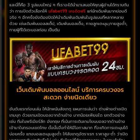
และนี่ก็คือ 3 รูปแบบใหญ่ ๆ ที่เราจะได้นำมาเสนอให้คุณผู้อ่านได้ทราบกัน
ว่า การเปิดตัวเลือกให้
ufabet99 เครดิตฟรี
แก่นักเดิมพันมากย่อมดี
จริง ๆ อีกครั้งยังต้องปิดให้นำเดิมพันเดิมพันในรูปแบบที่หลากหลาย
ด้วย เช่นเดิมพันบอลสเต็ป, เดิมพันบอลเต็ง, ทายลูกเตะมุม,ทายสูงต่ำ,
ทายผู้ที่ได้เตะบอลก่อน เป็นต้น
เว็บเดิมพันบอลออนไลน์ บริการครบวงจร
สะดวก ง่ายนิดเดียว
อันดับแรกก่อนเล่น ให้นักพนันสังเกตุ แผนการเล่นว่า ต่างฝ่ายต่างเปิด
เกมบุก ด้วยเกมเปิดบอลจากด้านข้าง มากน้อยเพียงใด ยกตัวอย่าง
เช่น ทีมในพรีเมียร์ลีก อังกฤษ ที่เน้นการเดินเกมโยนบอลจากด้านข้าง
เข้ามาในกรอบเขตโทษ ดั้งนั้นจึงทำให้มีโอกาสมาก ที่จะเกิดการเตะมุมได้
บ่อยครั้ง แทงบอลเตะมุมสูงต่ำ ให้สังเกตุอัตราเรท ราคาสูง-ต่ำ ว่าเปิด