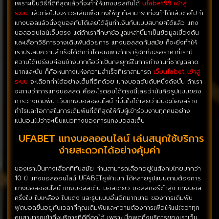
เพราะเป็นวิธีที่ดีที่สุดแล้วที่จะทำให้แทงบอลกันได้
ufabet99 เข้าสู่
ระบบ
แล้วต่อไปจะหาวิธีเล่นเพื่อแทงให้ถูกก็สามารถที่จะทำได้แล้วต่อไป ก็
แทงบอลแล้วนั่งดูบอลกันได้เลยได้ลุ้นทำเงินกันแบบสบายๆได้แล้ว แทง
บอลออนไลน์เว็บตรง แต่ถ้าเราศึกษาข้อมูลเหล่านี้มาเป็นข้อมูลเบื้องต้น
และเลือกวิธีการวางเดิมพันด้วยการ แทงบอลสดทันสมัย ก็จะยิ่งทำให้
เราประสบความสำเร็จได้ดีกว่าโดยเฉพาะถ้าเรารู้จักที่จะรอราคาที่เรามี
ความได้เปรียบค่อนข้างมากถือว่าเป็นกลยุทธ์ในการทำงานที่ชาญฉลาด
มากและนั่น ก็คือหนทางแห่งความสำเร็จที่เราสามารถ
เว็บufabet เข้าสู่
ระบบ
จะเลือกทำได้อย่างเต็มที่อีกด้วย แทงบอลอันดับหนึ่งดังนั้น ถ้าเรา
จะถามว่าการแทงบอลสด คืออะไรตอบได้ตรงนี้เลยว่ามันคือรูปแบบของ
การวางเดิมพัน เว็บแทงบอลออนไลน์ ที่มั่นใจได้เลยว่ามันจะต้องสร้าง
กำไรและโอกาสในการเดิมพันที่ดีที่สุดให้กับผู้เข้าร่วมงานทุกคนอย่าง
แน่นอนไม่ว่าจะเป็นแนวทางของการแทงบอลสเต็ป
UFABET แทงบอลออนไลน์ เล่นสนุกใช้บริการ
ง่ายสะดวกได้อย่างคุ้มค่า
ของเราเป็นทางเลือกที่ทันสมัย ท่านสามารถเลือกอยู่ในสังคมไทยมากว่า
10 ปี แทงบอลออนไลน์ UFABETยูฟ่าเบท ได้หลายรูปแบบตามต้องการ
แทงบอลออนไลน์ แทงบอลสเต็ป บอลเดี่ยว บอลสกอร์ต่ำสูง แทงบอล
ครึ่งใบ ใบเหลือง ใบแดง และรูปแบบอื่นอีกมากมาย ของการเดิมพัน
ฟุตบอลขึ้นอยู่กับเวลาที่คุณเดิมพันและความต้องการเพื่อให้แน่ใจว่าทุก
คนสามารถเข้าถึงบริการที่ดีที่สุดได้ เพราะเมื่อพูดถึงบริการของเราเว็บ