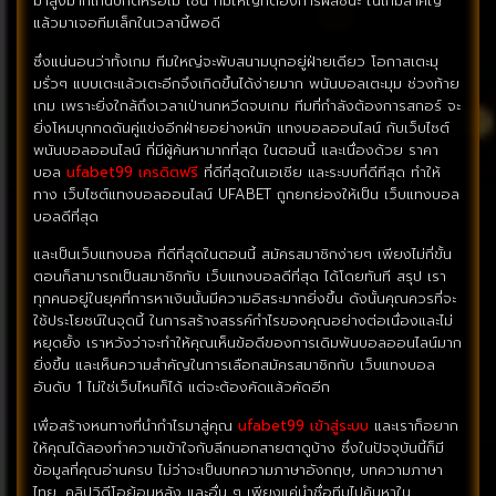
มาสูงมากเกินปกติหรือไม่ เช่น ทีมใหญ่ที่ต้องการผลชนะ ในเกมสำคัญ
แล้วมาเจอทีมเล็กในเวลานี้พอดี
ซึ่งแน่นอนว่าทั้งเกม ทีมใหญ่จะพับสนามบุกอยู่ฝ่ายเดียว โอกาสเตะมุ
มรั่วๆ แบบเตะแล้วเตะอีกจึงเกิดขึ้นได้ง่ายมาก พนันบอลเตะมุม ช่วงท้าย
เกม เพราะยิ่งใกล้ถึงเวลาเป่านกหวีดจบเกม ทีมที่กำลังต้องการสกอร์ จะ
ยิ่งโหมบุกกดดันคู่แข่งอีกฝ่ายอย่างหนัก แทงบอลออนไลน์ กับเว็บไซต์
พนันบอลออนไลน์ ที่มีผู้ค้นหามากที่สุด ในตอนนี้ และเนื่องด้วย ราคา
บอล
ufabet99 เครดิตฟรี
ที่ดีที่สุดในเอเชีย และระบบที่ดีทีสุด ทำให้
ทาง เว็บไซต์แทงบอลออนไลน์ UFABET ถูกยกย่องให้เป็น เว็บแทงบอล
บอลดีที่สุด
และเป็นเว็บแทงบอล ที่ดีที่สุดในตอนนี้ สมัครสมาชิกง่ายๆ เพียงไม่กี่ขั้น
ตอนก็สามารถเป็นสมาชิกกับ เว็บแทงบอลดีที่สุด ได้โดยทันที สรุป เรา
ทุกคนอยู่ในยุคที่การหาเงินนั้นมีความอิสระมากยิ่งขึ้น ดังนั้นคุณควรที่จะ
ใช้ประโยชน์ในจุดนี้ ในการสร้างสรรค์กำไรของคุณอย่างต่อเนื่องและไม่
หยุดยั้ง เราหวังว่าจะทำให้คุณเห็นข้อดีของการเดิมพันบอลออนไลน์มาก
ยิ่งขึ้น และเห็นความสำคัญในการเลือกสมัครสมาชิกกับ เว็บแทงบอล
อันดับ 1 ไม่ใช่เว็บไหนก็ได้ แต่จะต้องคัดแล้วคัดอีก
เพื่อสร้างหนทางที่นำกำไรมาสู่คุณ
ufabet99 เข้าสู่ระบบ
และเราก็อยาก
ให้คุณได้ลองทำความเข้าใจกับลีกนอกสายตาดูบ้าง ซึ่งในปัจจุบันนี้ก็มี
ข้อมูลที่คุณอ่านครบ ไม่ว่าจะเป็นบทความภาษาอังกฤษ, บทความภาษา
ไทย, คลิปวิดีโอย้อนหลัง และอื่น ๆ เพียงแค่นำชื่อทีมไปค้นหาใน