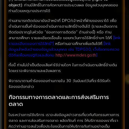
object)
: ท่านมีสิทธิ์ในการคัดคานการประมวลผล ข้อมูลส่วนบุคคลของ
ท่านด้วยเหตุบางประการได้
ท่านสามารถติดต่อมายังเจ้าหน้าที่ DPO/เจ้าหน้าที่ฝ่ายของเราได้ เพื่อ
ดำเนินการยื่นคำร้องขอดำเนินการตามสิทธิ์ข้างต้นได้ (รายละเอียดการ
ติดต่อปรากฏในหัวข้อ “ช่องทางการติดต่อ” ด้านล่างนี้) หรือ ท่าน
สามารถศึกษา รายละเอียดเงื่อนไข ขอยกเว้นการใช้สิทธิ์ต่างๆ ได้ที่
[link
รายละเอียดของการใช้สิทธิ์*]
หรือท่านอาจศึกษาเพิ่มเติมได้ที่
[link
ข้อมูลสำหรับเจ้าของข้อมูลส่วนบุคคล เช่น TDPG3.0, เว็บไซตกระทรวง
ดิจิทัลเพื่อเศรษฐกิจและสังคม
http://www.mdes.go.th
]
ทั้งนี้ ท่านไม่จำเป็นต้องเสียค่าใช้จ่ายใดๆ ในการดำเนินตามสิทธิ์ข้างต้น
โดยเราจะพิจารณาและแจ้งผลการ
พิจารณาตามคำร้องของท่านภายใน 30 วันนับแต่วันที่เราได้รับคำ
ร้องขอดังกล่าว
กิจกรรมทางการตลาดและการส่งเสริมการ
ตลาด
ในระหว่างการใช้บริการ เราจะส่งข้อมูลข่าวสารเกี่ยวกับกิจกรรมทางการ
ตลาด และการส่งเสริมการตลาด ผลิตภัณฑ์ การ ให้บริการของเราที่เรา
คิดว่าท่านอาจสนใจเพื่อประโยชน์ในการให้บริการกับท่านอย่างเต็ม