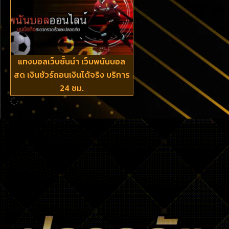
แทงบอลเว็บชั้นนำ เว็บพนันบอล
สด เงินชัวร์ถอนเงินได้จริง บริการ
24 ชม.