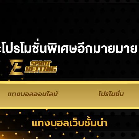
แทงบอลออนไลน์
โปรโมชั่น
แทงบอลเว็บชั้นนำ