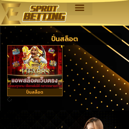
ปั่นสล็อต
ปั่นสล็อต