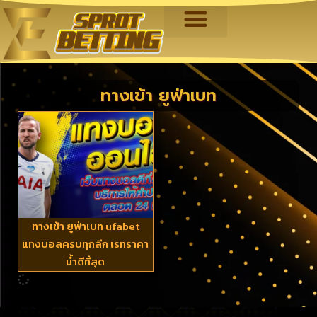
ทางเข้า ยูฟ่าเบท
ทางเข้า ยูฟ่าเบท ufabet
แทงบอลครบทุกลีก เรทราคา
น้ำดีที่สุด