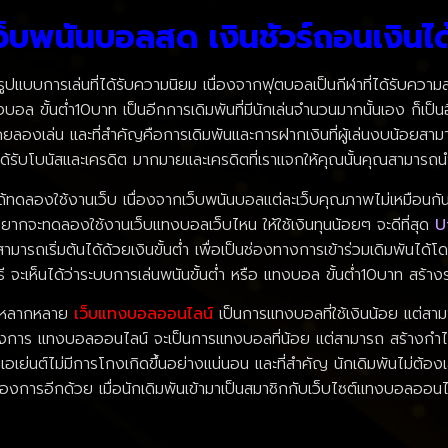
ว็บพนันบอลสด เงินชัวร์ถอนเงินได
บการเล่นที่ได้รับความนิยม เนื่องจากฟุตบอลเป็นกีฬาที่ได้รับความส
ล ขั้นต่ํา10บาท เป็นอีกการเดิมพันที่มีนักเล่นจำนวนมากนั้นเอง ก็เป็น
ม่เคยลองเล่น และที่สำคัญคือการเดิมพันและการฝากเงินที่ผู้เล่นงบน้อ
ด้รับโบนัสและเครดิต มากมายและเครดิตที่เราแจกให้คุณนั้นคุณสามารถน
ดลองใช้งานเว็บ เนื่องจากเว็บพนันบอลแต่ละเว็บคุณภาพไม่เหมือนกัน เ
การอยากจะทดลองใช้งานเว็บแทงบอลเว็บไหน ให้ใช้เงินทุนน้อยๆ จะดีที่สุด
U
ถเริ่มต้นได้ด้วยเงินขั้นต่ำ เพื่อเป็นช่องทางการเข้าร่วมเดิมพันได้โด
ิธี จะเห็นได้ว่าระบบการเล่นพนันขั้นต่ำ หรือ แทงบอล ขั้นต่ํา10บาท สร้างร
ที่หลากหลาย
เว็บแทงบอลออนไลน์
เป็นการแทงบอลที่ใช้เงินน้อย แต่สามารถ
การ แทงบอลออนไลน์ จะเป็นการแทงบอลที่น้อย แต่สามารถ สร้างกำไรให
นเอเย่นต์ไม่มีการโกงเกิดขึ้นอย่างแน่นอน และที่สำคัญ นักเดิมพันไม่ต้
ต้องการอีกด้วย เมื่อนักเดิมพันเข้ามาเป็นสมาชิกกับเว็บไซต์แทงบอลออนไ