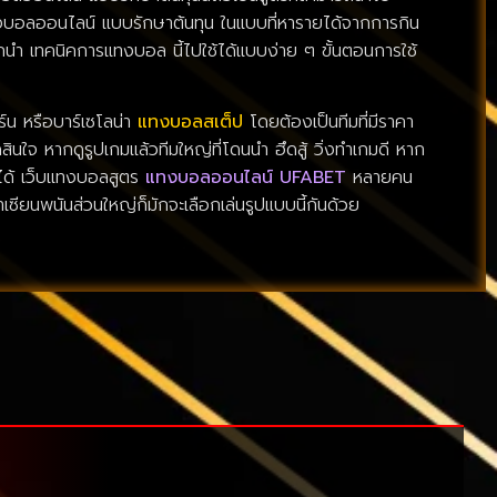
บอลออนไลน์ แบบรักษาต้นทุน ในแบบที่หารายได้จากการกิน
สามารถนำ เทคนิคการแทงบอล นี้ไปใช้ได้แบบง่าย ๆ ขั้นตอนการใช้
ิร์น หรือบาร์เซโลน่า
แทงบอลสเต็ป
โดยต้องเป็นทีมที่มีราคา
นใจ หากดูรูปเกมแล้วทีมใหญ่ที่โดนนำ ฮึดสู้ วิ่งทำเกมดี หาก
ก็ได้ เว็บแทงบอลสูตร
แทงบอลออนไลน์ UFABET
หลายคน
าเซียนพนันส่วนใหญ่ก็มักจะเลือกเล่นรูปแบบนี้กันด้วย