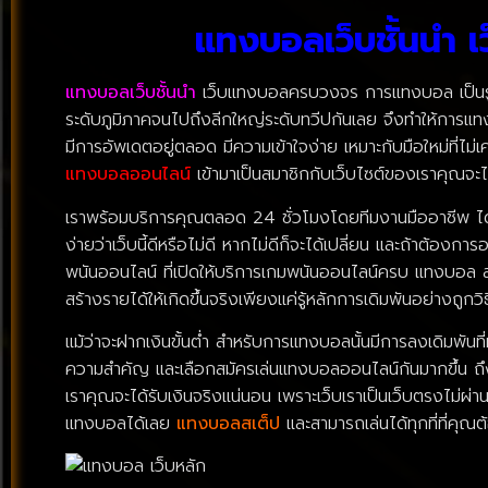
แทงบอลเว็บชั้นนำ เ
แทงบอลเว็บชั้นนำ
เว็บแทงบอลครบวงจร การแทงบอล เป็นรูปแบ
ระดับภูมิภาคจนไปถึงลีกใหญ่ระดับทวีปกันเลย จึงทำให้การแทงบอ
มีการอัพเดตอยู่ตลอด มีความเข้าใจง่าย เหมาะกับมือใหม่ที่ไ
แทงบอลออนไลน์
เข้ามาเป็นสมาชิกกับเว็บไซต์ของเราคุณจะไ
เราพร้อมบริการคุณตลอด 24 ชั่วโมงโดยทีมงานมืออาชีพ ได้ท
ง่ายว่าเว็บนี้ดีหรือไม่ดี หากไม่ดีก็จะได้เปลี่ยน และถ้าต้อง
พนันออนไลน์ ที่เปิดให้บริการเกมพนันออนไลน์ครบ แทงบอล สามาร
สร้างรายได้ให้เกิดขึ้นจริงเพียงแค่รู้หลักการเดิมพันอย่างถูกว
แม้ว่าจะฝากเงินขั้นต่ำ สำหรับการแทงบอลนั้นมีการลงเดิมพัน
ความสำคัญ และเลือกสมัครเล่นแทงบอลออนไลน์กันมากขึ้น ถึง
เราคุณจะได้รับเงินจริงแน่นอน เพราะเว็บเราเป็นเว็บตรงไม่ผ่า
แทงบอลได้เลย
แทงบอลสเต็ป
และสามารถเล่นได้ทุกที่ที่คุณ