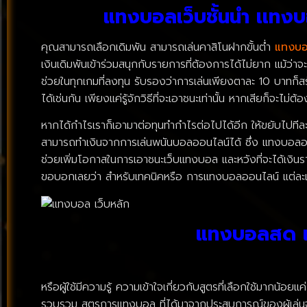
แทงบอลเว็บชั้นนำ เเทงบ
คุณสามารถเลือกเดิมพัน สามารถเล่นคาสิโนฝากขั้นต่ำ
แทงบอ
เงินเดิมพันเข้าร่วมสนุกกับรายการที่ต้องการได้ไม่ยาก แม้ว่าจะ
ช่วยในทุกเกมที่ลงทุน รับรองว่าการเล่นเพียงตาละ 10 บาทก็สร
ได้เช่นกัน เพียงแค่รู้จักวิธีที่จะเอาชนะเท่านั้น หากเสียก็จะไม่ต้
หากได้กำไรเราก็เอามาต่อทุนทำกำไรต่อไปได้อีก ให้ขยับไปท
สามารถทำเงินจากการเล่นพนันบอลออนไลน์ได้ ซึ่ง แทงบอลออน
ช่วยเพิ่มโอกาสในการเอาชนะเว็บแทงบอล และหวังที่จะได้เงิน
ขอบอกเลยว่า สำหรับเทคนิคหรือ การแทงบอลออนไลน์ แต่ละเทคนิ
แทงบอลสด เ
หรือผู้ใช้มีความรู้ ความเข้าใจเกี่ยวกับสูตรที่เลือกใช้มากน้อยแ
รวบรวม สูตรการแทงบอล ที่ได้มาจากประสบการณ์ของผู้เล่นจ