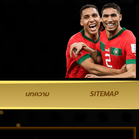
บทความ
SITEMAP