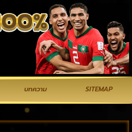
บทความ
SITEMAP