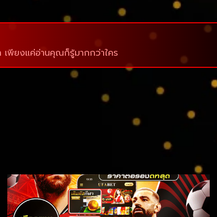
เพียงแค่อ่านคุณก็รู้มากกว่าใคร