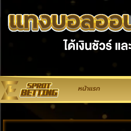
หน้าแรก