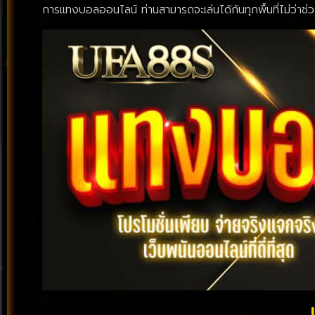
การแทงบอลออนไลน์ ท่านสามารถจะเล่นได้กันทุกพื้นที่ไม่ว่าช่