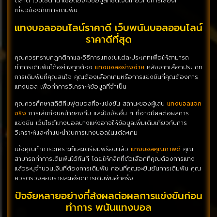
ตลาด เว็บไซต์ที่น่าเชื่อถือจะมีข้อมูลที่ชัดเจนเกี่ยวกับการเสี่ยงที่
เกี่ยวข้องกับการเดิมพัน
แทงบอลออนไลน์ราคาดี เว็บพนันบอลออนไลน์
ราคาดีที่สุด
คุณควรทราบกฎกติกาและวิธีการแทงในแต่ละประเภทเพื่อให้สามารถ
ทำการเดิมพันได้อย่างถูกต้อง
แทงบอลอย่างง่าย
หลังจากเลือกประเภท
การเดิมพันที่คุณสนใจ คุณต้องเลือกเกมหรือการแข่งขันที่คุณต้องการ
แทงบอล เพื่อทำการวิเคราะห์ข้อมูลที่จำเป็น
คุณควรศึกษาสถิติทีมฟุตบอลที่จะแข่งขัน สถานะของผู้เล่น
แทงบอลแจก
จริง
การเล่นก่อนหน้าของทีม และปัจจัยอื่น ๆ ที่อาจมีผลต่อผลการ
แข่งขัน เว็บไซต์แทงบอลบางแห่งอาจให้ข้อมูลเพิ่มเติมเกี่ยวกับการ
วิเคราะห์และคำแนะนำในการแทงบอลในแต่ละเกม
เมื่อคุณทำการวิเคราะห์และเตรียมพร้อมแล้ว
แทงบอลคุณภาพดี
คุณ
สามารถทำการเดิมพันได้ทันที โดยให้คลิกที่ตัวเลือกที่คุณต้องการแทง
แล้วระบุจำนวนเงินที่ต้องการเดิมพัน ก่อนที่คุณจะยืนยันการเดิมพัน คุณ
ควรตรวจสอบรายละเอียดการเดิมพันอีกครั้ง
ปัจจัยหลายอย่างที่ส่งผลต่อผลการแข่งขันก่อน
ทำการ พนันแทงบอล