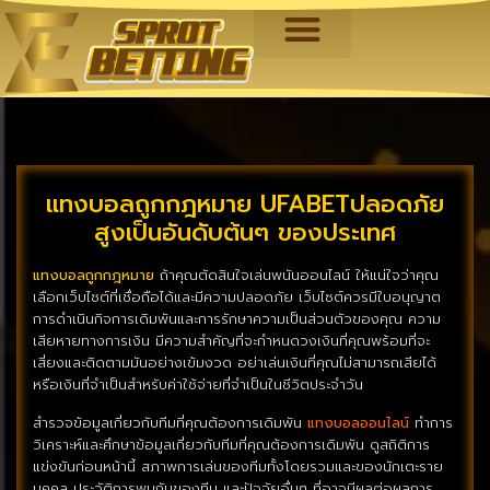
แทงบอลถูกกฎหมาย ​UFABETปลอดภัย
สูงเป็นอันดับต้นๆ ของประเทศ
แทงบอลถูกกฎหมาย
ถ้าคุณตัดสินใจเล่นพนันออนไลน์ ให้แน่ใจว่าคุณ
เลือกเว็บไซต์ที่เชื่อถือได้และมีความปลอดภัย เว็บไซต์ควรมีใบอนุญาต
การดำเนินกิจการเดิมพันและการรักษาความเป็นส่วนตัวของคุณ ความ
เสียหายทางการเงิน มีความสำคัญที่จะกำหนดวงเงินที่คุณพร้อมที่จะ
เสี่ยงและติดตามมันอย่างเข้มงวด อย่าเล่นเงินที่คุณไม่สามารถเสียได้
หรือเงินที่จำเป็นสำหรับค่าใช้จ่ายที่จำเป็นในชีวิตประจำวัน
สำรวจข้อมูลเกี่ยวกับทีมที่คุณต้องการเดิมพัน
แทงบอลออนไลน์
ทำการ
วิเคราะห์และศึกษาข้อมูลเกี่ยวกับทีมที่คุณต้องการเดิมพัน ดูสถิติการ
แข่งขันก่อนหน้านี้ สภาพการเล่นของทีมทั้งโดยรวมและของนักเตะราย
บุคคล ประวัติการพบกันของทีม และปัจจัยอื่นๆ ที่อาจมีผลต่อผลการ